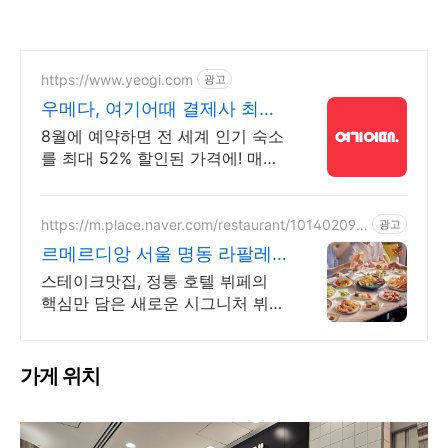
https://www.yeogi.com
광고
우메다, 여기어때 결제사 최대
2만원 추가할인
8월에 예약하면 전 세계 인기 숙소
를 최대 52% 할인된 가격에! 매주
쏟아지는 다양한 혜택! 앱으로 알
림 받고 똑똑하게 숙소 예약하기
https://m.place.naver.com/restaurant/101402094
광고
8
르메르디앙 서울 명동 라팔레
트 파리
스테이크맛집, 정통 호텔 뷔페의
핵심만 담은 새로운 시그니처 뷔페
를 만나보세요. 최대 40% 할인 혜
택
가게 위치