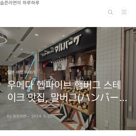
본문 바로가기
슬픈라면의 하루하루
일본 여행 이야기
우메다 헵파이브 햄버그 스테
이크 맛집, 말버그(ハンバー
グキッチン マルバーグ)
by 슬픈라면
2024. 3. 22.