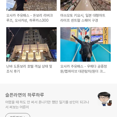
오사카 주유패스 - 돈보리 리버크
마쓰모토 키요시, 일본 대형마트
루즈, 오사카성, 하루카스300
라이프 센트럴 스퀘어 구경
난바 도톤보리 호텔 객실 상태 및
오사카 주유패스 - 우메다 공중정
조식 후기
원/헵파이브 대관람차/원더 크루
즈
슬픈라면의 하루하루
어렸을 때 하도 안 써서 혼나기만 했던 일기를 성인이 되고나
서 써보는 어른이