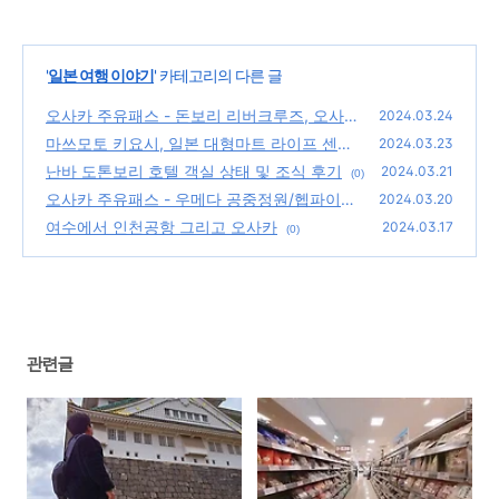
'
일본 여행 이야기
' 카테고리의 다른 글
오사카 주유패스 - 돈보리 리버크루즈, 오사카
2024.03.24
성, 하루카스300
마쓰모토 키요시, 일본 대형마트 라이프 센트
(0)
2024.03.23
럴 스퀘어 구경
난바 도톤보리 호텔 객실 상태 및 조식 후기
(0)
2024.03.21
(0)
오사카 주유패스 - 우메다 공중정원/헵파이브
2024.03.20
대관람차/원더 크루즈
여수에서 인천공항 그리고 오사카
(0)
2024.03.17
(0)
관련글