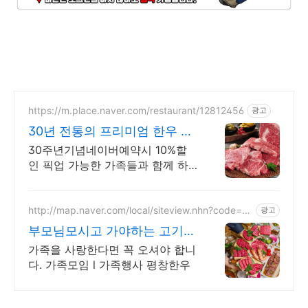
https://m.place.naver.com/restaurant/12812456
광고
30년 전통의 프리미엄 한우 평
창축협 대관령한우 일송정
30주년기념네이버예약시 10%할
인 픽업 가능한 가족들과 함께 하
기 좋은 전통한우집
http://map.naver.com/local/siteview.nhn?code=12
광고
958939
부모님모시고 가야하는 고기집
대관령한우프라자
가족을 사랑한다면 꼭 오셔야 합니
다. 가족모임 l 가족행사 평창한우