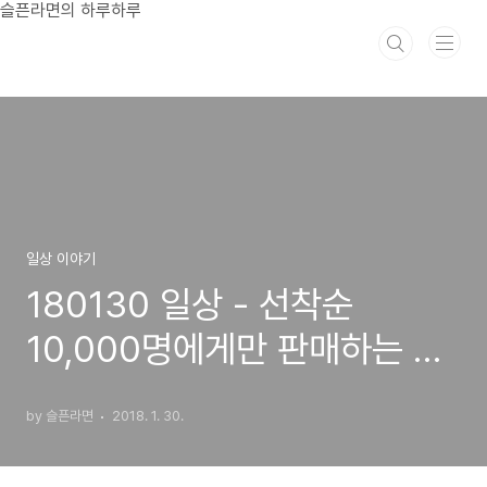
본문 바로가기
슬픈라면의 하루하루
일상 이야기
180130 일상 - 선착순
10,000명에게만 판매하는 맥
도날드 평창한우시그니처버거
by 슬픈라면
2018. 1. 30.
를 사먹다