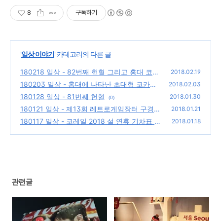
8
구독하기
'
일상 이야기
' 카테고리의 다른 글
180218 일상 - 82번째 헌혈 그리고 홍대 코카
2018.02.19
콜라 자이언트자판기에서 포토보틀 체험
180203 일상 - 홍대에 나타난 초대형 코카콜
(0)
2018.02.03
라 자판기, 그 내부를 들여다보다
180128 일상 - 81번째 헌혈
(0)
2018.01.30
(0)
180121 일상 - 제13회 레트로게임장터 구경
2018.01.21
180117 일상 - 코레일 2018 설 연휴 기차표 예
(0)
2018.01.18
매 전쟁!
(0)
관련글